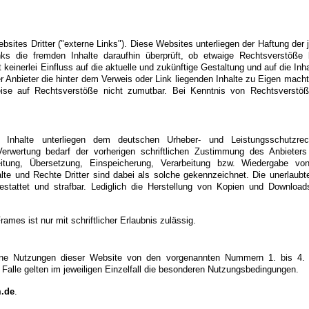
ites Dritter ("externe Links"). Diese Websites unterliegen der Haftung der je
nks die fremden Inhalte daraufhin überprüft, ob etwaige Rechtsverstöß
t keinerlei Einfluss auf die aktuelle und zukünftige Gestaltung und auf die In
r Anbieter die hinter dem Verweis oder Link liegenden Inhalte zu Eigen macht
eise auf Rechtsverstöße nicht zumutbar. Bei Kenntnis von Rechtsverstöß
en Inhalte unterliegen dem deutschen Urheber- und Leistungsschutz
erwertung bedarf der vorherigen schriftlichen Zustimmung des Anbieters 
rbeitung, Übersetzung, Einspeicherung, Verarbeitung bzw. Wiedergabe v
te und Rechte Dritter sind dabei als solche gekennzeichnet. Die unerlaubte 
gestattet und strafbar. Lediglich die Herstellung von Kopien und Download
ames ist nur mit schriftlicher Erlaubnis zulässig.
lne Nutzungen dieser Website von den vorgenannten Nummern 1. bis 4. a
 Falle gelten im jeweiligen Einzelfall die besonderen Nutzungsbedingungen.
m.de
.