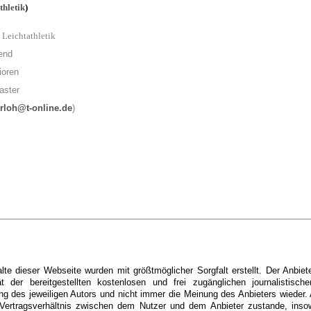
thletik
)
 Leichtathletik
end
ioren
aster
rloh@t-online.de
)
alte dieser Webseite wurden mit größtmöglicher Sorgfalt erstellt. Der Anbie
ät der bereitgestellten kostenlosen und frei zugänglichen journalistisc
g des jeweiligen Autors und nicht immer die Meinung des Anbieters wieder. A
i Vertragsverhältnis zwischen dem Nutzer und dem Anbieter zustande, inso