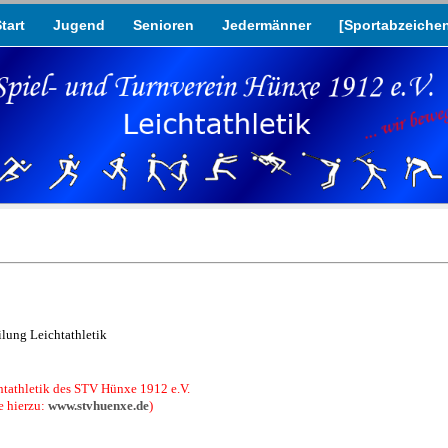
tart
Jugend
Senioren
Jedermänner
[Sportabzeiche
ilung Leichtathletik
ichtathletik des STV Hünxe 1912 e.V.
e hierzu:
www.stvhuenxe.de
)