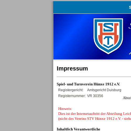
S
Impressum
Spiel- und Turnverein Hünxe 1912 e.V.
Registergericht:
Amtsgericht Duisburg
Registernummer:
VR 30356
Abte
Hinweis:
Dies ist der Internetauftritt der Abteilung Le
(nicht des Vereins STV Hünxe 1912 e.V. - sieh
Inhaltlich Verantwortliche