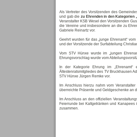
Als Vertreter des Vorsitzenden des Gemeinde
und gab die
zu Ehrenden in den Kategorien
Veranstalter KSB Wesel den Vorsitzenden Gus
die Vereine und insbesondere an die zu Ehren
Gabriele Reinartz vor.
Geehrt wurden für das „junge Ehrenamt“ vom 
und der Vorsitzende der Surfabteilung Christia
Vom STV Hünxe wurde im „jungen Ehrenam
Ehrungsvorschlag wurde vom Abteilungsvorsit
In der Kategorie Ehrung im „Ehrenamt“ e
Ältestenratsmitgliedes des TV Bruckhausen Ad
STV Hünxe Jürgen Remke vor.
Im Anschluss hierzu nahm vom Veranstalter
überreichte Präsente und Geldgeschenke an 
Im Anschluss an den offiziellen Veranstaltu
Feierrunde bei Kaltgetränken und Kanapees i
zusammen.