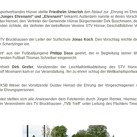
sportverbandes Hünxe stellte
Friedhelm Unterloh
den Ablauf zur „Ehrung im Ehre
 „Junges Ehrenamt“ und „Ehrenamt“
bekannt. Außerdem nannte er deren Vorschl
tav Hensel, den Vertreter der Gemeinde Hünxe Bürgermeister Dirk Buschmann, d
den richtete, die Vertreter der betroffenen Vereine STV Hünxe, Geschäftsführer 
TV Bruckhausen der Leiter der Surfschule
Jonas Koch
. Den Vorschlag reichte 
n Schertzinger ein.
t“ aus der Fußballjungend
Philipp Dase
geehrt, der in Begleitung seiner M
zenden Fußball Thomas Schreiber eingereicht.
rhielt
Dirk Grefer
, Vorsitzender der Leichtathletikabteilung des STV Hün
olf Mosmann kam er zur Veranstaltung. Ihn zu ehren schlug der Wettkampfsportwart
 KSB Wesel der Vorsitzende Gustav Hensel die Ehrung der Vorgeschlagenen v
die Ehrungspersonen.
ngsteil stellten sich alle Anwesenden dem Fototermin durch Jürgen Remke. Hier
m Vereinsheim des TV Bruckhausen „TVB Treff“ unter Leitung des Pächters Timo