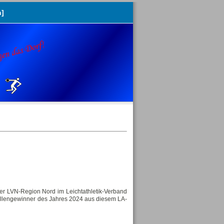
n]
der LVN-Region Nord im Leichtathletik-Verband
aillengewinner des Jahres 2024 aus diesem LA-