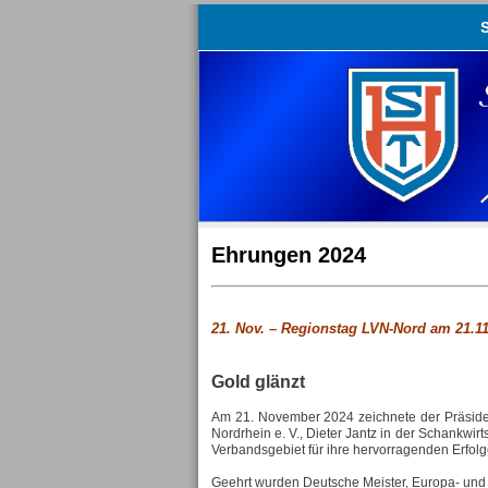
S
Ehrungen 2024
21. Nov. –
Regionstag LVN-Nord am 21.11
Gold glänzt
Am 21. November 2024 zeichnete der Präsident
Nordrhein e. V., Dieter Jantz in der Schankw
Verbandsgebiet für ihre hervorragenden Erfolg
Geehrt wurden Deutsche Meister, Europa- und