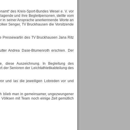
namt“ des Kreis-Sport-Bundes Wesel e. V. vor
agende und ihre Begleitpersonen, stellte vom
er in seiner Ansprache anerkennende Worte an
Volker Senger, TV Bruckhausen die Vorsitzende
die Pressewartin des TV Bruckhausen Jana Ritz
utter Andrea Dase-Blumenroth erschien. Der
xe, diese Auszeichnung. In Begleitung des
 der Senioren der Leichtathletikabteilung des
or und las die jeweiligen Lobreden vor und
nach blieb man in gemeinsamer, ungezwungener
 Völksen mit Team noch einige Zeit gemütlich