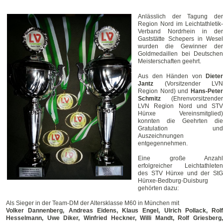
Anlässlich der Tagung der
Region Nord im Leichtathletik-
Verband Nordrhein in der
Gaststätte Schepers in Wesel
wurden die Gewinner der
Goldmedaillen bei Deutschen
Meisterschaften geehrt.
Aus den Händen von
Dieter
Jantz
(Vorsitzender LVN
Region Nord) und
Hans-Peter
Schmitz
(Ehrenvorsitzender
LVN Region Nord und STV
Hünxe Vereinsmitglied)
konnten die Geehrten die
Gratulation und
Auszeichnungen
entgegennehmen.
Eine große Anzahl
erfolgreicher Leichtathleten
des STV Hünxe und der StG
Hünxe-Bedburg-Duisburg
gehörten dazu:
Als Sieger in der Team-DM der Altersklasse M60 in München mit
Volker Dannenberg, Andreas Eidens, Klaus Engel, Ulrich Pollack, Rolf
Hesselmann, Uwe Diker, Winfried Heckner, Willi Mandt, Rolf Griesberg,