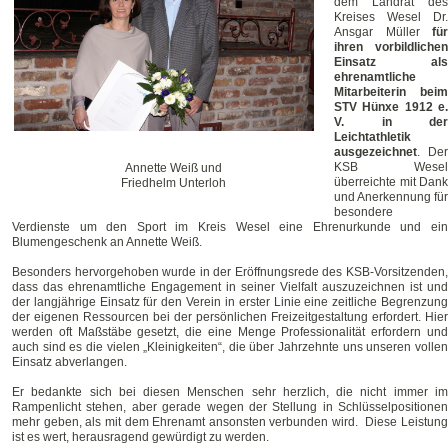
dem Landrat des
Kreises Wesel Dr.
Ansgar Müller
für
ihren vorbildlichen
Einsatz als
ehrenamtliche
Mitarbeiterin beim
STV Hünxe 1912 e.
V. in der
Leichtathletik
ausgezeichnet
. Der
KSB Wesel
Annette Weiß und
überreichte mit Dank
Friedhelm Unterloh
und Anerkennung für
besondere
Verdienste um den Sport im Kreis Wesel eine Ehrenurkunde und ein
Blumengeschenk an Annette Weiß.
Besonders hervorgehoben wurde in der Eröffnungsrede des KSB-Vorsitzenden,
dass das ehrenamtliche Engagement in seiner Vielfalt auszuzeichnen ist und
der langjährige Einsatz für den Verein in erster Linie eine zeitliche Begrenzung
der eigenen Ressourcen bei der persönlichen Freizeitgestaltung erfordert. Hier
werden oft Maßstäbe gesetzt, die eine Menge Professionalität erfordern und
auch sind es die vielen „Kleinigkeiten“, die über Jahrzehnte uns unseren vollen
Einsatz abverlangen.
Er bedankte sich bei diesen Menschen sehr herzlich, die nicht immer im
Rampenlicht stehen, aber gerade wegen der Stellung in Schlüsselpositionen
mehr geben, als mit dem Ehrenamt ansonsten verbunden wird. Diese Leistung
ist es wert, herausragend gewürdigt zu werden.