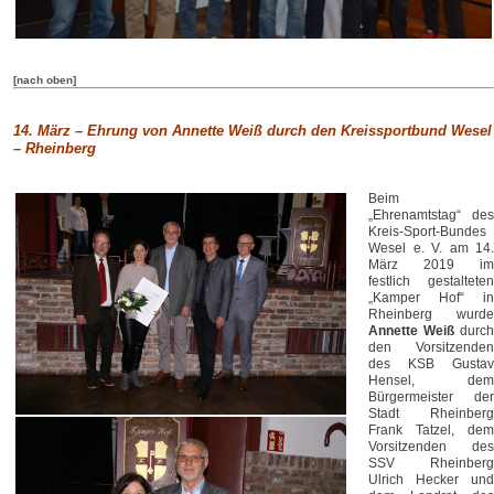
[nach oben]
14. März – Ehrung von Annette Weiß durch den Kreissportbund Wesel
– Rheinberg
Beim
„Ehrenamtstag“ des
Kreis-Sport-Bundes
Wesel e. V. am 14.
März 2019 im
festlich gestalteten
„Kamper Hof“ in
Rheinberg wurde
Annette Weiß
durch
den Vorsitzenden
des KSB Gustav
Hensel, dem
Bürgermeister der
Stadt Rheinberg
Frank Tatzel, dem
Vorsitzenden des
SSV Rheinberg
Ulrich Hecker und