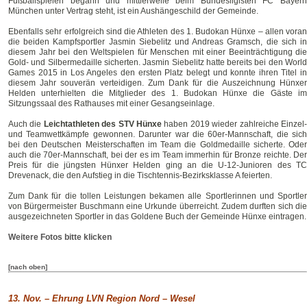
Fußballspielen begann und mittlerweile beim Bundesligisten FC Bayern
München unter Vertrag steht, ist ein Aushängeschild der Gemeinde.
Ebenfalls sehr erfolgreich sind die Athleten des 1. Budokan Hünxe – allen voran
die beiden Kampfsportler Jasmin Siebelitz und Andreas Gramsch, die sich in
diesem Jahr bei den Weltspielen für Menschen mit einer Beeinträchtigung die
Gold- und Silbermedaille sicherten. Jasmin Siebelitz hatte bereits bei den World
Games 2015 in Los Angeles den ersten Platz belegt und konnte ihren Titel in
diesem Jahr souverän verteidigen. Zum Dank für die Auszeichnung Hünxer
Helden unterhielten die Mitglieder des 1. Budokan Hünxe die Gäste im
Sitzungssaal des Rathauses mit einer Gesangseinlage.
Auch die
Leichtathleten des STV Hünxe
haben 2019 wieder zahlreiche Einzel
und Teamwettkämpfe gewonnen. Darunter war die 60er-Mannschaft, die sich
bei den Deutschen Meisterschaften im Team die Goldmedaille sicherte. Oder
auch die 70er-Mannschaft, bei der es im Team immerhin für Bronze reichte. Der
Preis für die jüngsten Hünxer Helden ging an die U-12-Junioren des TC
Drevenack, die den Aufstieg in die Tischtennis-Bezirksklasse A feierten.
Zum Dank für die tollen Leistungen bekamen alle Sportlerinnen und Sportler
von Bürgermeister Buschmann eine Urkunde überreicht. Zudem durften sich die
ausgezeichneten Sportler in das Goldene Buch der Gemeinde Hünxe eintragen.
Weitere Fotos bitte klicken
[nach oben]
13. Nov. – Ehrung LVN Region Nord – Wesel