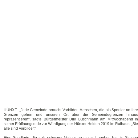
HÜNXE „Jede Gemeinde braucht Vorbilder. Menschen, die als Sportler an ihre
Grenzen gehen und unseren Ort über die Gemeindegrenzen hinaus
repräsentieren“, sagte Bürgermeister Dirk Buschmann am Mittwochabend in
seiner Eröffnungsrede zur Würdigung der Hünxer Helden 2019 im Rathaus. „Sie
alle sind Vorbilder.“
Eine Sportlerin, die trotz schwerer Verletzung nie aufgegeben hat, ist Simone