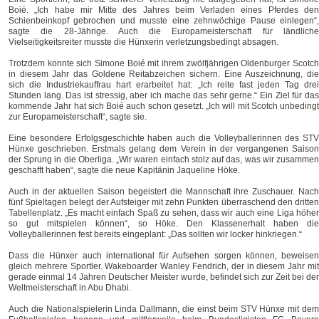
Boié. „Ich habe mir Mitte des Jahres beim Verladen eines Pferdes den
Schienbeinkopf gebrochen und musste eine zehnwöchige Pause einlegen“,
sagte die 28-Jährige. Auch die Europameisterschaft für ländliche
Vielseitigkeitsreiter musste die Hünxerin verletzungsbedingt absagen.
Trotzdem konnte sich Simone Boié mit ihrem zwölfjährigen Oldenburger Scotch
in diesem Jahr das Goldene Reitabzeichen sichern. Eine Auszeichnung, die
sich die Industriekauffrau hart erarbeitet hat: „Ich reite fast jeden Tag drei
Stunden lang. Das ist stressig, aber ich mache das sehr gerne.“ Ein Ziel für das
kommende Jahr hat sich Boié auch schon gesetzt. „Ich will mit Scotch unbedingt
zur Europameisterschaft“, sagte sie.
Eine besondere Erfolgsgeschichte haben auch die Volleyballerinnen des STV
Hünxe geschrieben. Erstmals gelang dem Verein in der vergangenen Saison
der Sprung in die Oberliga. „Wir waren einfach stolz auf das, was wir zusammen
geschafft haben“, sagte die neue Kapitänin Jaqueline Höke.
Auch in der aktuellen Saison begeistert die Mannschaft ihre Zuschauer. Nach
fünf Spieltagen belegt der Aufsteiger mit zehn Punkten überraschend den dritten
Tabellenplatz. „Es macht einfach Spaß zu sehen, dass wir auch eine Liga höher
so gut mitspielen können“, so Höke. Den Klassenerhalt haben die
Volleyballerinnen fest bereits eingeplant: „Das sollten wir locker hinkriegen.“
Dass die Hünxer auch international für Aufsehen sorgen können, beweisen
gleich mehrere Sportler. Wakeboarder Wanley Fendrich, der in diesem Jahr mit
gerade einmal 14 Jahren Deutscher Meister wurde, befindet sich zur Zeit bei der
Weltmeisterschaft in Abu Dhabi.
Auch die Nationalspielerin Linda Dallmann, die einst beim STV Hünxe mit dem