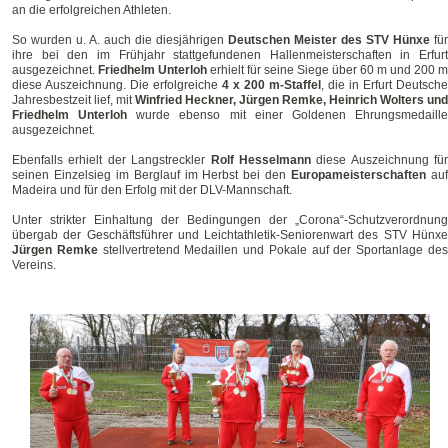
an die erfolgreichen Athleten.
So wurden u. A. auch die diesjährigen
Deutschen Meister des STV Hünxe
für
ihre bei den im Frühjahr stattgefundenen Hallenmeisterschaften in Erfurt
ausgezeichnet.
Friedhelm Unterloh
erhielt für seine Siege über 60 m und 200 m
diese Auszeichnung. Die erfolgreiche
4 x 200 m-Staffel
, die in Erfurt Deutsche
Jahresbestzeit lief, mit
Winfried Heckner, Jürgen Remke, Heinrich Wolters und
Friedhelm Unterloh
wurde ebenso mit einer Goldenen Ehrungsmedaill
ausgezeichnet.
Ebenfalls erhielt der Langstreckler
Rolf Hesselmann
diese Auszeichnung für
seinen Einzelsieg im Berglauf im Herbst bei den
Europameisterschaften
au
Madeira und für den Erfolg mit der DLV-Mannschaft.
Unter strikter Einhaltung der Bedingungen der „Corona“-Schutzverordnung
übergab der Geschäftsführer und Leichtathletik-Seniorenwart des STV Hünxe
Jürgen Remke
stellvertretend Medaillen und Pokale auf der Sportanlage de
Vereins.