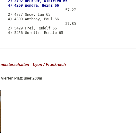
    2) 3792 Heckner, Winfried 65

                               57.27

    2) 4777 Snow, Ian 65

    4) 4300 Anthony, Paul 66

                               57.85

    2) 5429 Frei, Rudolf 66

    4) 5456 Goretti, Renato 65
tmeisterschaften - Lyon / Frankreich
vierten Platz über 200m