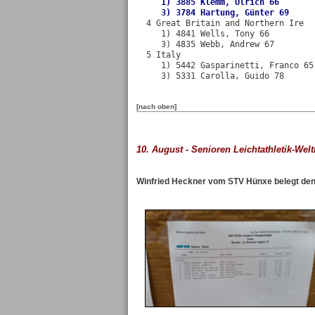
     1) 3885 Klemm, Ulrich 66       
  4 Great Britain and Northern Ire  
     1) 4841 Wells, Tony 66         
     3) 4835 Webb, Andrew 67        
  5 Italy                           
     1) 5442 Gasparinetti, Franco 65
     3) 5331 Carolla, Guido 78      
[nach oben]
10. August - Senioren Leichtathletik-Wel
Winfried Heckner vom STV Hünxe belegt den 