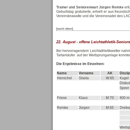
Trainer und Seniorenwart Jürgen Remke
erf
Geburtstag gratulierte, erhielt er aus freund
Vereinskrawatte und die Vereinsnadel des LAC
[nach oben]
22. August - offene Leichtathletik-Senior
Bei hervorragendem Leichtathletikwetter nahm
Tartanläufer auf der Weitsprunganlage konnten
Die Ergebnisse im Einzelnen:
Name
Vorname
AK
Diszip
Henschel
Gisela
W 65
Kugel
Disku
Speer
Friese
Klaus
M 70
800 m
Remke
Jürgen
M 65
Dreika
Weits