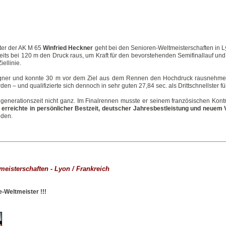
nter der AK M 65
Winfried Heckner
geht bei den Senioren-Weltmeisterschaften in Ly
its bei 120 m den Druck raus, um Kraft für den bevorstehenden Semifinallauf und e
ellinie.
egner und konnte 30 m vor dem Ziel aus dem Rennen den Hochdruck rausnehmen
en – und qualifizierte sich dennoch in sehr guten 27,84 sec. als Drittschnellster f
generationszeit nicht ganz. Im Finalrennen musste er seinem französischen Kontr
 erreichte in persönlicher Bestzeit, deutscher Jahresbestleistung und neuem 
eden.
tmeisterschaften - Lyon / Frankreich
-Weltmeister !!!