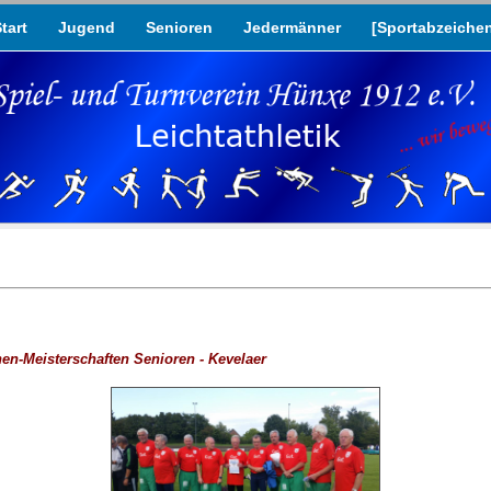
tart
Jugend
Senioren
Jedermänner
[Sportabzeiche
chen-Meisterschaften Senioren - Kevelaer