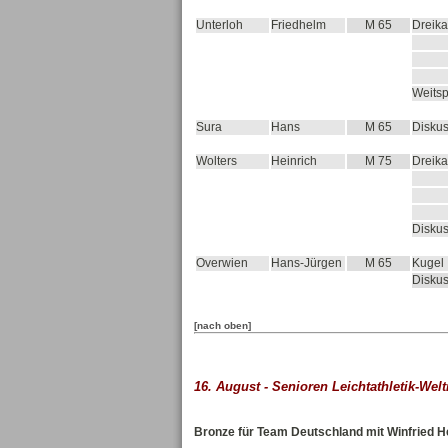
Unterloh
Friedhelm
M 65
Dreika
Weits
Sura
Hans
M 65
Disku
Wolters
Heinrich
M 75
Dreika
Disku
Overwien
Hans-Jürgen
M 65
Kugel
Disku
[nach oben]
16. August - Senioren Leichtathletik-Wel
Bronze für Team Deutschland mit Winfried 