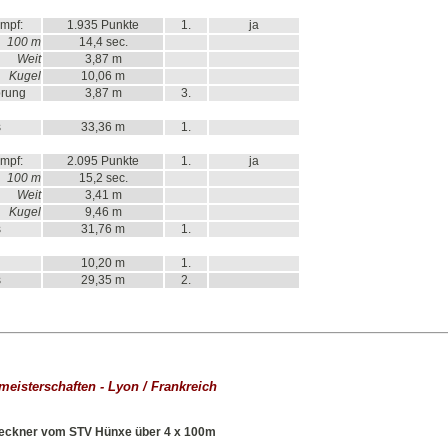
mpf:
1.935 Punkte
1.
ja
100 m
14,4 sec.
Weit
3,87 m
Kugel
10,06 m
prung
3,87 m
3.
s
33,36 m
1.
mpf:
2.095 Punkte
1.
ja
100 m
15,2 sec.
Weit
3,41 m
Kugel
9,46 m
s
31,76 m
1.
10,20 m
1.
s
29,35 m
2.
tmeisterschaften - Lyon / Frankreich
Heckner vom STV Hünxe über 4 x 100m