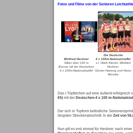
Fotos und Filme von der Senioren Leichtathl
Die Deutsche
Winfried Heckner
4 x 100m-Nationalstaffel
Silber über 100 m
v.l. Ulrich Klemm, Winfried
Bronze mit der Deutschen
Heckner,
4 x 100m-Nationalstaffel
Günter Hartung und Heinz
Wondra
Das i-Tüpfelchen auf eine äußerst erfolgreich 
65)
mit der
Deutschen-4 x 100 m-Nationalstaf
Der sich in Topform befindliche Seniorenspri
längsten Streckenabschnitt. In der
Zeit von 56,
Nun gilt es erst einmal für Heckner, nach ei