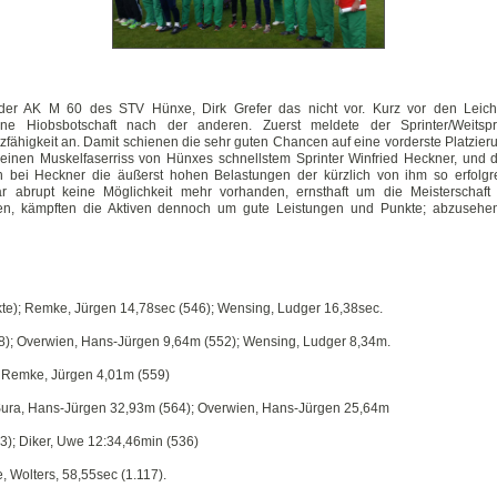
r der AK M 60 des STV Hünxe, Dirk Grefer das nicht vor. Kurz vor den Leicht
eine Hiobsbotschaft nach der anderen. Zuerst meldete der Sprinter/Weitspr
ähigkeit an. Damit schienen die sehr guten Chancen auf eine vorderste Platzieru
 einen Muskelfaserriss von Hünxes schnellstem Sprinter Winfried Heckner, und 
 bei Heckner die äußerst hohen Belastungen der kürzlich von ihm so erfolgre
r abrupt keine Möglichkeit mehr vorhanden, ernsthaft um die Meisterschaft
gen, kämpften die Aktiven dennoch um gute Leistungen und Punkte; abzusehen 
te); Remke, Jürgen 14,78sec (546); Wensing, Ludger 16,38sec.
8); Overwien, Hans-Jürgen 9,64m (552); Wensing, Ludger 8,34m.
; Remke, Jürgen 4,01m (559)
 Sura, Hans-Jürgen 32,93m (564); Overwien, Hans-Jürgen 25,64m
3); Diker, Uwe 12:34,46min (536)
, Wolters, 58,55sec (1.117).