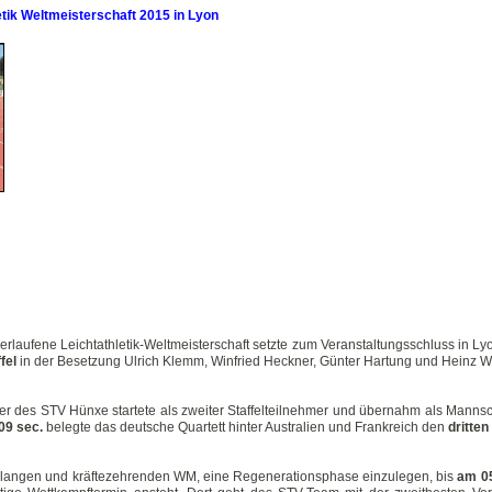
etik Weltmeisterschaft 2015 in Lyon
verlaufene Leichtathletik-Weltmeisterschaft setzte zum Veranstaltungsschluss in L
fel
in der Besetzung Ulrich Klemm, Winfried Heckner, Günter Hartung und Heinz 
nter des STV Hünxe startete als zweiter Staffelteilnehmer und übernahm als Manns
09 sec.
belegte das deutsche Quartett hinter Australien und Frankreich den
dritte
ner langen und kräftezehrenden WM, eine Regenerationsphase einzulegen, bis
am 0