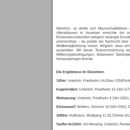
Wahrlich, so stellte sich Mannschaftsführe
Altersklassen in Kevelaer erreichte ihn 
Rückenbeschwerden lediglich bedingte Einsatzf
unerreichbar – da platzte die Nachricht über
Wettkampfplanung herein. Möglich, dass sich
auswirkten. Mit dieser Teamschwächung wa
Witterungsbedingungen, teilweisem Starkre
herausspringen konnte.
Die Ergebnisse im Einzelnen:
100m:
Unterloh, Friedhelm 14,63sec (559Punk
Kugelstoßen:
Unterloh, Friedhelm 10,18m (57
Weitsprung:
Unterloh, Friedhelm 4,19m (582)
Diskuswurf:
Wolters, Heinrich 34,58m (582);
3000m
: Hoffmann, Wolfgang 11:30,330min (61
Staffel 4x100m
: mit Wensing, Unterloh, Remke