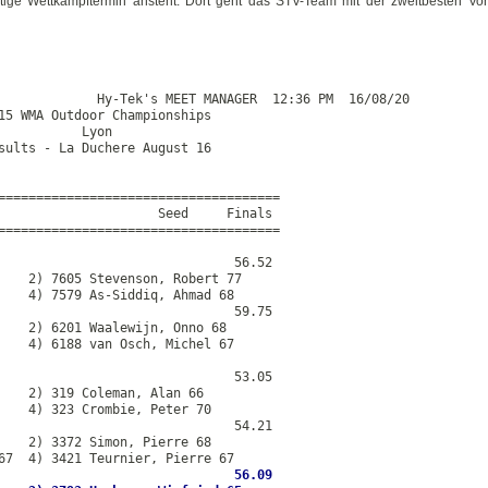
htige Wettkampftermin ansteht. Dort geht das STV-Team mit der zweitbesten Vo
             Hy-Tek's MEET MANAGER  12:36 PM  16/08/20

15 WMA Outdoor Championships

           Lyon

sults - La Duchere August 16

=====================================

                     Seed     Finals

=====================================

                               56.52

    2) 7605 Stevenson, Robert 77

    4) 7579 As-Siddiq, Ahmad 68

                               59.75

    2) 6201 Waalewijn, Onno 68

    4) 6188 van Osch, Michel 67

                               53.05

    2) 319 Coleman, Alan 66

    4) 323 Crombie, Peter 70

                               54.21

    2) 3372 Simon, Pierre 68

67  4) 3421 Teurnier, Pierre 67

                               56.09
