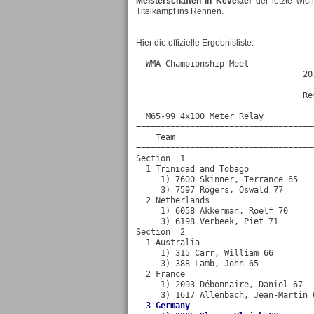
Meisterschaften in Kevelaer
der letzte wic
Titelkampf ins Rennen.
Hier die offizielle Ergebnisliste:
  WMA Championship Meet             
                                  20
                                    
                                  Re
  M65-99 4x100 Meter Relay

====================================
    Team                            
====================================
Section  1

  1 Trinidad and Tobago             
     1) 7600 Skinner, Terrance 65   
     3) 7597 Rogers, Oswald 77      
  2 Netherlands                     
     1) 6058 Akkerman, Roelf 70     
     3) 6198 Verbeek, Piet 71       
Section  2

  1 Australia                       
     1) 315 Carr, William 66        
     3) 388 Lamb, John 65           
  2 France                          
     1) 2093 Débonnaire, Daniel 67  
     3) 1617 Allenbach, Jean-Martin 
 3 Germany                         