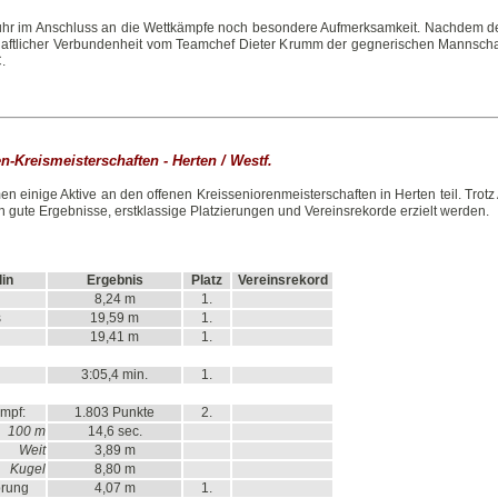
uhr im Anschluss an die Wettkämpfe noch besondere Aufmerksamkeit. Nachdem der 
schaftlicher Verbundenheit vom Teamchef Dieter Krumm der gegnerischen Mannschaf
.
en-Kreismeisterschaften - Herten / Westf.
en einige Aktive an den offenen Kreisseniorenmeisterschaften in Herten teil. T
 gute Ergebnisse, erstklassige Platzierungen und Vereinsrekorde erzielt werden.
lin
Ergebnis
Platz
Vereinsrekord
8,24 m
1.
s
19,59 m
1.
19,41 m
1.
3:05,4 min.
1.
mpf:
1.803 Punkte
2.
100 m
14,6 sec.
Weit
3,89 m
Kugel
8,80 m
prung
4,07 m
1.