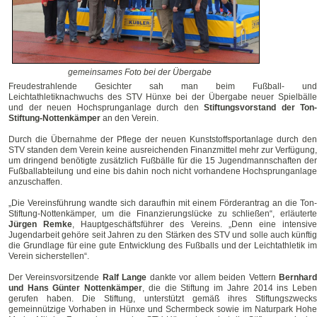
gemeinsames Foto bei der Übergabe
Freudestrahlende Gesichter sah man beim Fußball- und
Leichtathletiknachwuchs des STV Hünxe bei der Übergabe neuer Spielbälle
und der neuen Hochsprunganlage durch den
Stiftungsvorstand der Ton-
Stiftung-Nottenkämper
an den Verein.
Durch die Übernahme der Pflege der neuen Kunststoffsportanlage durch den
STV standen dem Verein keine ausreichenden Finanzmittel mehr zur Verfügung,
um dringend benötigte zusätzlich Fußbälle für die 15 Jugendmannschaften der
Fußballabteilung und eine bis dahin noch nicht vorhandene Hochsprunganlage
anzuschaffen.
„Die Vereinsführung wandte sich daraufhin mit einem Förderantrag an die Ton-
Stiftung-Nottenkämper, um die Finanzierungslücke zu schließen“, erläuterte
Jürgen Remke
, Hauptgeschäftsführer des Vereins. „Denn eine intensiv
Jugendarbeit gehöre seit Jahren zu den Stärken des STV und solle auch künftig
die Grundlage für eine gute Entwicklung des Fußballs und der Leichtathletik im
Verein sicherstellen“.
Der Vereinsvorsitzende
Ralf Lange
dankte vor allem beiden Vettern
Bernhar
und Hans Günter Nottenkämper
, die die Stiftung im Jahre 2014 ins Lebe
gerufen haben. Die Stiftung, unterstützt gemäß ihres Stiftungszwecks
gemeinnützige Vorhaben in Hünxe und Schermbeck sowie im Naturpark Hohe