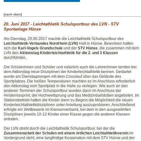
[nach oben]
20. Juni 2017 - Leichtathletik Schulsporttour des LVN - STV
Sportanlage Hünxe
Am Dienstag, 20.06.2017 machte die Leichtathletik Schulsporttour des
Leichtathletik-Verbandes Nordrhein (LVN)
Halt in Hünxe. Beworben hatten
sich die
Karl-Vogels Grundschule
und der
STV Hünxe
, die zusammen mit dem
LVN den
Aktionstag Kinderleichtathletik für die 2. und 3 Klassen
durchführten.
Die Schülerinnen und Schüler und natürlich auch die Lehrer/innen lernten bei
dem Aktionstag neue Disziplinen der Kinderleichtathletik kennen. Gestartet
wurde am Dienstagmorgen mit dem Crosslauf über das Gelände des
Sportplatzes. Die heißen Temperaturen machten es im Anschluss erforderlich
den Aktionstag vom Sportplatz in die Halle zu verlegen. Wie auch an den
anderen Terminen der Schulsporttour wurden dann im Anschluss der
Hindernissprint, der Hochweitsprung und das Medizinballstoßen angeboten. Im
Stationsbetrieb hatten die Kinder dann zu Beginn die Möglichkeit die neuen
Kinderleichtathletikdisziplinen unter Anleitung auszuprobieren. Anschließend
erfolgte ein Wettbewerb im Klassenverband, bei dem in den ausgewählten
Disziplinen jeweils 10-12 Kinder einer Klasse gegen die anderen Klassen
antraten.
Der LVN strebt durch die Leichtathletik Schulsporttour, bei der die
Zusammenarbeit der Schulen mit einem örtlichen Leichtathletikverein
im
Vordergrund steht, eine langfristige Kooperation mit dem STV Hünxe und der