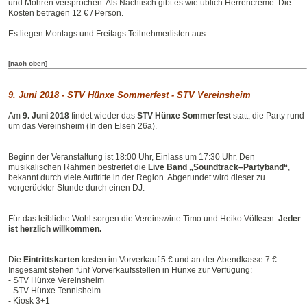
und Möhren versprochen. Als Nachtisch gibt es wie üblich Herrencreme. Die
Kosten betragen 12 € / Person.
Es liegen Montags und Freitags Teilnehmerlisten aus.
[nach oben]
9. Juni 2018 - STV Hünxe Sommerfest - STV Vereinsheim
Am
9. Juni 2018
findet wieder das
STV Hünxe Sommerfest
statt, die Party rund
um das Vereinsheim (In den Elsen 26a).
Beginn der Veranstaltung ist 18:00 Uhr, Einlass um 17:30 Uhr. Den
musikalischen Rahmen bestreitet die
Live Band „Soundtrack–Partyband“
,
bekannt durch viele Auftritte in der Region. Abgerundet wird dieser zu
vorgerückter Stunde durch einen DJ.
Für das leibliche Wohl sorgen die Vereinswirte Timo und Heiko Völksen.
Jeder
ist herzlich willkommen.
Die
Eintrittskarten
kosten im Vorverkauf 5 € und an der Abendkasse 7 €.
Insgesamt stehen fünf Vorverkaufsstellen in Hünxe zur Verfügung:
- STV Hünxe Vereinsheim
- STV Hünxe Tennisheim
- Kiosk 3+1