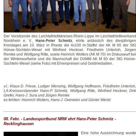
Der Vorsitzende des Leichtathletikkreises Rhein-Lippe im Leichtathletikverband
Nordrhein e. V.,
Hans-Peter Schmitz
, ehrte anlässlich des diesjährigen
Kreistages am 10. März in Rhede die 4x100 m-Staffel der AK M 60 der StG
Hünxe-Süchteln-Wesel mit Winfried Heckner. Friedhelm Unterloh, Jürgen
Remke und Wolfgang Ritte, sowie Heinrich Wolters (AK M 70) im Diskuswurf bei
der Winterwurfserie und die Mannschaft der DAMM AK M 60 der StG Hünxe-
Süchteln-Wesel (siehe Foto) mit Ehrenpreisen und Goldmedaillen.
v.l.: Klaus-D. Friese, Ludger Wensing, Wolfgang Hoffmann, Friedhelm Unterloh,
LA-Kreisvorsitzender Hans-P. Schmitz, Wolfgang Ritte, Winfried Heckner, Dirk
Grefer, Hans-J. Sura und Jürgen Remke
es fehlten: Heinrich Wolters, Hans-J. Overwien und Günter Weritz
08. Febr. - Landessportbund NRW ehrt Hans-Peter Schmitz -
Recklinghausen
Eine hohe Auszeichnung wurde