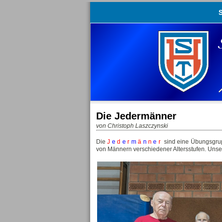
S
Die Jedermänner
von Christoph Laszczynski
Die
J
e
d
e
r
m
ä
n
n
e
r
sind eine Übungsgrupp
von Männern verschiedener Altersstufen. Unser Z