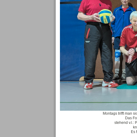
Montags trifft man si
Das Fot
stehend v.l.:
kn
Es 