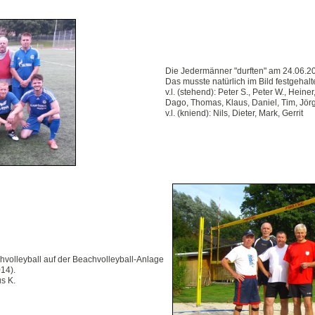
Die Jedermänner "durften" am 24.06.20
Das musste natürlich im Bild festgehal
v.l. (stehend): Peter S., Peter W., Heiner
Dago, Thomas, Klaus, Daniel, Tim, Jörg
v.l. (kniend): Nils, Dieter, Mark, Gerrit
volleyball auf der Beachvolleyball-Anlage
14).
us K.