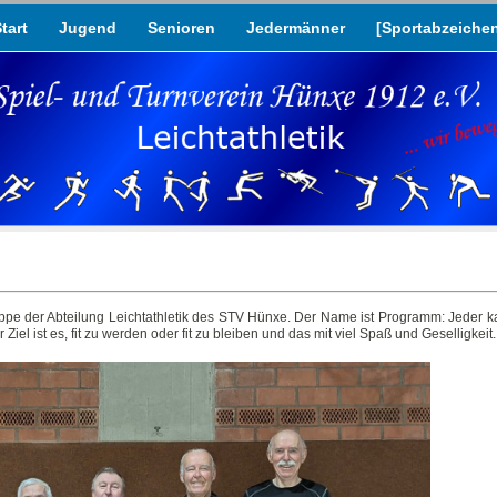
tart
Jugend
Senioren
Jedermänner
[Sportabzeiche
e der Abteilung Leichtathletik des STV Hünxe. Der Name ist Programm: Jeder ka
iel ist es, fit zu werden oder fit zu bleiben und das mit viel Spaß und Geselligkeit.