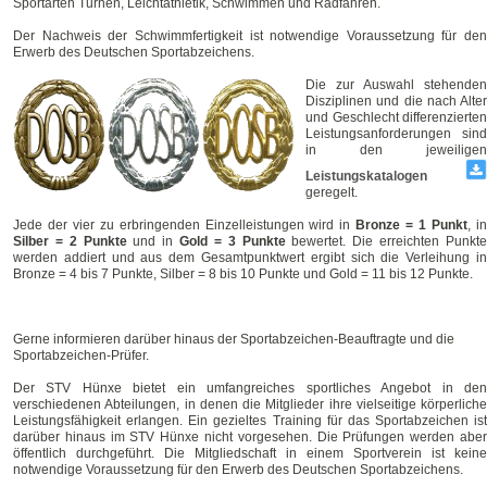
Sportarten Turnen, Leichtathletik, Schwimmen und Radfahren.
Der Nachweis der Schwimmfertigkeit ist notwendige Voraussetzung für den
Erwerb des Deutschen Sportabzeichens.
Die zur Auswahl stehenden
Disziplinen und die nach Alter
und Geschlecht differenzierten
Leistungsanforderungen sind
in den jeweiligen
Leistungskatalogen
geregelt.
Jede der vier zu erbringenden Einzelleistungen wird in
Bronze = 1 Punkt
, i
Silber = 2 Punkte
und in
Gold = 3 Punkte
bewertet. Die erreichten Punkt
werden addiert und aus dem Gesamtpunktwert ergibt sich die Verleihung in
Bronze = 4 bis 7 Punkte, Silber = 8 bis 10 Punkte und Gold = 11 bis 12 Punkte.
Gerne informieren darüber hinaus der Sportabzeichen-Beauftragte und die
Sportabzeichen-Prüfer.
Der STV Hünxe bietet ein umfangreiches sportliches Angebot in den
verschiedenen Abteilungen, in denen die Mitglieder ihre vielseitige körperliche
Leistungsfähigkeit erlangen. Ein gezieltes Training für das Sportabzeichen ist
darüber hinaus im STV Hünxe nicht vorgesehen. Die Prüfungen werden aber
öffentlich durchgeführt. Die Mitgliedschaft in einem Sportverein ist keine
notwendige Voraussetzung für den Erwerb des Deutschen Sportabzeichens.