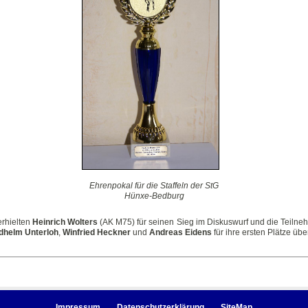
Ehrenpokal für die Staffeln der StG
Hünxe-Bedburg
erhielten
Heinrich Wolters
(AK M75) für seinen Sieg im Diskuswurf und die Teilne
edhelm Unterloh
,
Winfried Heckner
und
Andreas Eidens
für ihre ersten Plätze ü
Impressum
Datenschutzerklärung
SiteMap