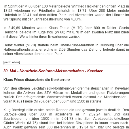
Im Sprint der M 60 über 100 Meter belegte Winfried Heckner den dritten Platz in
13,52 wiederum vor Friedhelm Unterloh in 13,71. Über 200 Meter endete
Unterloh in 28,41 auf dem dritten Platz und Vizemeister wurde der Hünxer im
Weitsprung mit der Jahresbestleistung von 4,83m.
In 2:49,69 Minuten wurde Klaus Friese (M 70) über 800 m Dritter. Gisela
Henschel belegte im Kugelstoß (W 60) mit 8,78 m den zweiten Platz und blieb
mit dieser Weite hinter ihren Erwartungen zurück.
Heinz Winter (M 70) startete beim Rhein-Ruhr-Marathon in Duisburg über die
Halbmarathondistanz, erreichte in 2:09 Stunden das Ziel und belegte damit in
seiner Altersklasse den neunten Platz.
[nach oben]
30. Mai - Nordrhein-Senioren-Meisterschaften - Kevelaer
Klaus Friese distanzierte die Konkurrenz
Von den offenen Leichtathletik-Nordrhein-Seniorenmeisterschaften in Kevelaer
kehrten die Aktiven des STV Hünxe mit Medaillen und guten Platzierungen
zurück. Der erfolgreichste Mannschaftsteil waren diesmal die Mittelstreckler –
voran Klaus Friese (M 70), der über 800 m und 1500 m startete.
Klug überlegt teilte er sich beide Rennen ein und gewann jeweils deutlich. Den
Start-Ziel-Sieg über 800 m absolvierte er in 2:52,24 min. und das
Spurtsiegrennen über 1500 m in 6:01,78 min. Sein Ausdauerläuferkollege
Günter Weritz (M 75) stand ihm bei beiden Disziplinen in kaum etwas nach.
Auch Weritz gewann sein 800 m-Rennen in 3:19,34 min. klar und belegte in