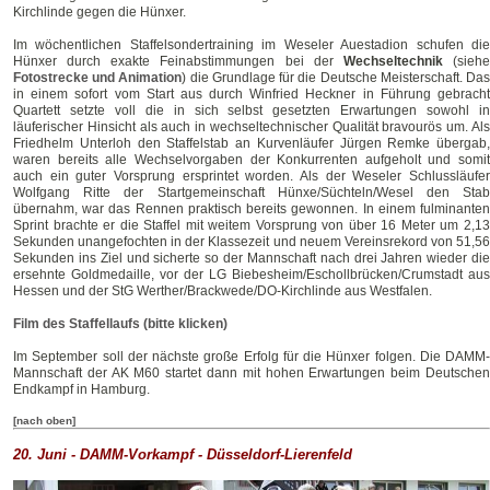
Kirchlinde gegen die Hünxer.
Im wöchentlichen Staffelsondertraining im Weseler Auestadion schufen die
Hünxer durch exakte Feinabstimmungen bei der
Wechseltechnik
(sieh
Fotostrecke und Animation
) die Grundlage für die Deutsche Meisterschaft. Da
in einem sofort vom Start aus durch Winfried Heckner in Führung gebracht
Quartett setzte voll die in sich selbst gesetzten Erwartungen sowohl in
läuferischer Hinsicht als auch in wechseltechnischer Qualität bravourös um. Als
Friedhelm Unterloh den Staffelstab an Kurvenläufer Jürgen Remke übergab,
waren bereits alle Wechselvorgaben der Konkurrenten aufgeholt und somit
auch ein guter Vorsprung ersprintet worden. Als der Weseler Schlussläufer
Wolfgang Ritte der Startgemeinschaft Hünxe/Süchteln/Wesel den Stab
übernahm, war das Rennen praktisch bereits gewonnen. In einem fulminanten
Sprint brachte er die Staffel mit weitem Vorsprung von über 16 Meter um 2,13
Sekunden unangefochten in der Klassezeit und neuem Vereinsrekord von 51,56
Sekunden ins Ziel und sicherte so der Mannschaft nach drei Jahren wieder die
ersehnte Goldmedaille, vor der LG Biebesheim/Eschollbrücken/Crumstadt aus
Hessen und der StG Werther/Brackwede/DO-Kirchlinde aus Westfalen.
Film des Staffellaufs (bitte klicken)
Im September soll der nächste große Erfolg für die Hünxer folgen. Die DAMM-
Mannschaft der AK M60 startet dann mit hohen Erwartungen beim Deutschen
Endkampf in Hamburg.
[nach oben]
20. Juni - DAMM-Vorkampf - Düsseldorf-Lierenfeld