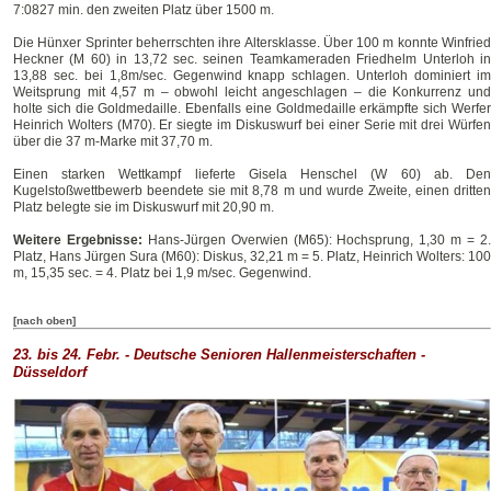
7:0827 min. den zweiten Platz über 1500 m.
Die Hünxer Sprinter beherrschten ihre Altersklasse. Über 100 m konnte Winfried
Heckner (M 60) in 13,72 sec. seinen Teamkameraden Friedhelm Unterloh in
13,88 sec. bei 1,8m/sec. Gegenwind knapp schlagen. Unterloh dominiert im
Weitsprung mit 4,57 m – obwohl leicht angeschlagen – die Konkurrenz und
holte sich die Goldmedaille. Ebenfalls eine Goldmedaille erkämpfte sich Werfer
Heinrich Wolters (M70). Er siegte im Diskuswurf bei einer Serie mit drei Würfen
über die 37 m-Marke mit 37,70 m.
Einen starken Wettkampf lieferte Gisela Henschel (W 60) ab. Den
Kugelstoßwettbewerb beendete sie mit 8,78 m und wurde Zweite, einen dritten
Platz belegte sie im Diskuswurf mit 20,90 m.
Weitere Ergebnisse:
Hans-Jürgen Overwien (M65): Hochsprung, 1,30 m = 2
Platz, Hans Jürgen Sura (M60): Diskus, 32,21 m = 5. Platz, Heinrich Wolters: 100
m, 15,35 sec. = 4. Platz bei 1,9 m/sec. Gegenwind.
[nach oben]
23. bis 24. Febr. - Deutsche Senioren Hallenmeisterschaften -
Düsseldorf