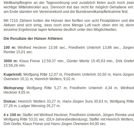
Wettkampfbeginn an der Tagesordnung und zusätzlich fielen auch noch zwei
wichtige Mittelstreckler aus. Dennoch trat das nicht für möglich Gehaltene ein:
am Ende standen ein Vereinsrekord und die Bundesendkampfteilnahme fest.
Mit 7210 Zählern holten die Hünxer den fünften von acht Finalplätzen und die
Aktiven sind sich einig, dass noch eine Menge Luft nach oben drin ist, denn
einzelne Ergebnisse lagen teilweise deutlich unter den Möglichkeiten.
Die Resultate der Hünxer Athleten:
100 m:
Winfried Heckner 13,56 sec., Friedhelm Unterloh 13,86 sec., Jürge
Remke 15,01 sec.
3000 m:
Klaus Friese 12:59,37 min., Günter Weritz 15:45,63 min., Dirk Grefe
15:59,26 min.
Kugelstoß:
Wolfgang Ritte 12,07 m, Friedhelm Unterloh 10,50 m, Hans-Jürgen
Overwien 10,11 m, Heinrich Wolters, 9,02 m.
Weitsprung:
Wolfgang Ritte 5,27 m, Friedhelm Unterloh 4,34 m, Winfried
Heckner 4,05 m.
Diskus:
Heinrich Wolters 33,27 m, Hans-Jürgen Sura 30,63 m, Wolfgang Ritte
27,26 m, Ludger Wensing 26,27 m.
4 x 100 m:
Staffel mit Winfried Heckner, Friedhelm Unterloh, Jürgen Remke und
Wolfgang Ritte 53,01 sec. (DLV-Jahresbestleistung); Staffel mit Heinrich Wolters,
Dirk Grefer, Klaus Friese und Hans-Jürgen Overwien 64,00 sec.