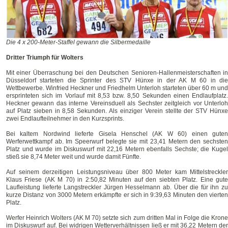
Die 4 x 200-Meter-Staffel gewann die Silbermedaille
Dritter Triumph für Wolters
Mit einer Überraschung bei den Deutschen Senioren-Hallenmeisterschaften in
Düsseldorf starteten die Sprinter des STV Hünxe in der AK M 60 in die
Wettbewerbe. Winfried Heckner und Friedhelm Unterloh starteten über 60 m und
ersprinteten sich im Vorlauf mit 8,53 bzw. 8,50 Sekunden einen Endlaufplatz.
Heckner gewann das interne Vereinsduell als Sechster zeitgleich vor Unterloh
auf Platz sieben in 8,58 Sekunden. Als einziger Verein stellte der STV Hünxe
zwei Endlaufteilnehmer in den Kurzsprints.
Bei kaltem Nordwind lieferte Gisela Henschel (AK W 60) einen guten
Werferwettkampf ab. Im Speerwurf belegte sie mit 23,41 Metern den sechsten
Platz und wurde im Diskuswurf mit 22,16 Metern ebenfalls Sechste; die Kugel
stieß sie 8,74 Meter weit und wurde damit Fünfte.
Auf seinem derzeitigen Leistungsniveau über 800 Meter kam Mittelstreckler
Klaus Friese (AK M 70) in 2:50,82 Minuten auf den siebten Platz. Eine gute
Laufleistung lieferte Langstreckler Jürgen Hesselmann ab. Über die für ihn zu
kurze Distanz von 3000 Metern erkämpfte er sich in 9:39,63 Minuten den vierten
Platz.
Werfer Heinrich Wolters (AK M 70) setzte sich zum dritten Mal in Folge die Krone
im Diskuswurf auf. Bei widrigen Wetterverhältnissen ließ er mit 36,22 Metern der