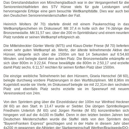
Das Grenzlandstadion von Mönchengladbach war in der Vergangenheit für die
Seniorenleichtathleten des STV Hünxe stets für gute Leistungen und
hervorragende Erfolge eine gern besuchte Wettkampfstätte. Dies war auch bei
den Deutschen Seniorenmeisterschaften der Fall.
Heinrich Wolters (M 70) startete direkt mit einem Paukenschlag in das
Wettkampfgeschehen im Diskuswurf. Mit 37,4 m holte sich der 74-Jährige die
Bronzemedaille. Mit 31,57 sec. über die 200 m-Sprintdistanz und einem neunten
Platz rundete er seinen Wettkampf erfolgreich ab.
Die Mittelstreckler Günter Weritz (M75) und Klaus-Dieter Friese (M 70) lieferten
einen sehr guten Wettkampf ab. Weritz, der älteste teilnehmende Aktive der
Hünxer, steigerte sich über die 1500m um fast 14 Sekunden auf 6:54,60
Minuten. und belegte damit den achten Platz. Die Bronzemedaille erkämpfte er
sich über 800m in 3:22,64. Friese bewältigte die 800m in 2:50,17 und erzielte
damit Platz sechs. 6:11,57 reichten für seinen fünften Platz über 1500m.
Die einzige weibliche Teilnehmerin bei den Hünxern, Gisela Henschel (W 60),
belegte durchweg vordere Platzierungen in den Wurfdisziplinen. Mit 8,96m im
Kugelstoß wurde sie Vierte, im Diskuswurf belegte sie mit 22,31m den sechsten
Platz und ebenfalls Platz sechs erzielte sie im Speerwurf mit neuem
Vereinsrekord von 24m.
Von den Sprintern ging über die Einzeldistanz der 100m nur Winfried Heckner
(M 60) an den Start. In 13,47 wurde er Siebter. Die übrigen Sprintkollegen
Friedhelm Unterloh (M 60) und Jürgen Remke (M 65) konzentrierten sich
hingegen voll auf die 4x100 m-Staffel. Denn in den letzten beiden Jahren bei
Deutschen Meisterschaften wurde die Staffel stets von den Sprintern des
"BayernFranken Express" geschlagen und in der Halle in diesem Jahr über
4x200 m gewannen die Athleten der Startgemeinschaft Werther/Brackwede/DO-