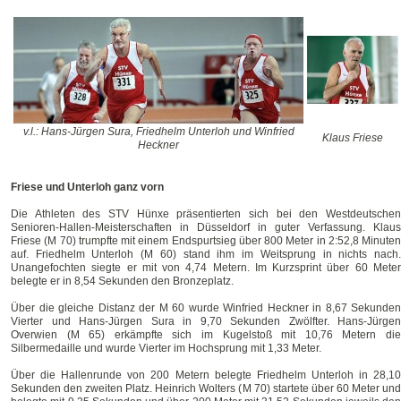
v.l.: Hans-Jürgen Sura, Friedhelm Unterloh und Winfried
Klaus Friese
Heckner
Friese und Unterloh ganz vorn
Die Athleten des STV Hünxe präsentierten sich bei den Westdeutschen
Senioren-Hallen-Meisterschaften in Düsseldorf in guter Verfassung. Klaus
Friese (M 70) trumpfte mit einem Endspurtsieg über 800 Meter in 2:52,8 Minuten
auf. Friedhelm Unterloh (M 60) stand ihm im Weitsprung in nichts nach.
Unangefochten siegte er mit von 4,74 Metern. Im Kurzsprint über 60 Meter
belegte er in 8,54 Sekunden den Bronzeplatz.
Über die gleiche Distanz der M 60 wurde Winfried Heckner in 8,67 Sekunden
Vierter und Hans-Jürgen Sura in 9,70 Sekunden Zwölfter. Hans-Jürgen
Overwien (M 65) erkämpfte sich im Kugelstoß mit 10,76 Metern die
Silbermedaille und wurde Vierter im Hochsprung mit 1,33 Meter.
Über die Hallenrunde von 200 Metern belegte Friedhelm Unterloh in 28,10
Sekunden den zweiten Platz. Heinrich Wolters (M 70) startete über 60 Meter und