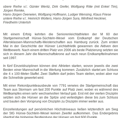
obere Reihe v.l.: Günter Weritz, Dirk Grefer, Wolfgang Ritte (mit Enkel Tim),
Jürgen Remke,
Hans-Jürgen Overwien, Wolfgang Hoffmann, Ludger Wensing, Klaus Friese
untere Reihe v.l.: Heinrich Wolters, Hans-Jürgen Sura, Winfried Heckner,
Friedhelm Unterloh
Mit einem Erfolg kehrten die Seniorenleichtathleten der M 60 der
Startgemeinschaft Hünxe-Süchteln-Wesel vom Endkampf der Deutschen
Altersklassen-Mannschafts-Meisterschaften aus Hamburg zurück. Zum ersten
Mal in der Geschichte der Hünxer Leichtathletik gewannen die Aktiven den
Wettbewerb. Nach einem dritten Platz von 2006 als beste Platzierung setzten sie
sich in diesem Jahr die Mannschaftskrone auf nach neun Endkampfteilnahmen
seit 1997.
In fünf Einzeldisziplinen können drei Athleten starten, wovon jeweils die zwei
Besten einer Mannschaft in die Wertung kommen. Zusätzlich startet am Schluss
die 4 x 100-Meter-Staffel. Zwei Staffeln darf jedes Team stellen, wobei aber nur
die Schnellste gewertet wird.
Mit einer Rekordpunkteausbeute von 7791 verwies die Startgemeinschaft das
Team aus Stormarn um fast 200 Punkte auf Platz zwei, wobei es während des
Wettkampfes einen sehr wechselvollen Verlauf gab. Erst mit der vierten Disziplin
setzten sich die Hünxer an die Spitze und verteidigten diese bis zum Schluss
und bauten den Vorsprung von Disziplin zu Disziplin immer weiter aus.
Einzelleistungen auf persönlichen Höchstniveaus ließen letztendlich am Sieg
der StG Hünxe-Süchteln-Wesel keinen Zweifel aufkommen. Das Endergebnis
übertraf die bisherige Bestleistung der Hünxer um fast 600 Punkte.