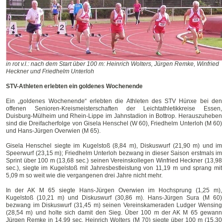
in rot
v.l.: nach dem Start über 100 m: Heinrich Wolters, Jürgen Remke, Winfried
Heckner und Friedhelm Unterloh
STV-Athleten erlebten ein goldenes Wochenende
Ein „goldenes Wochenende“ erlebten die Athleten des STV Hünxe bei den
offenen Senioren-Kreismeisterschaften der Leichtathletikkreise Essen,
Duisburg-Mülheim und Rhein-Lippe im Jahnstadion in Bottrop. Herauszuheben
sind die Dreifacherfolge von Gisela Henschel (W 60), Friedhelm Unterloh (M 60)
und Hans-Jürgen Overwien (M 65).
Gisela Henschel siegte im Kugelstoß (8,84 m), Diskuswurf (21,90 m) und im
Speerwurf (23,15 m); Friedhelm Unterloh bezwang in dieser Saison erstmals im
Sprint über 100 m (13,68 sec.) seinen Vereinskollegen Winfried Heckner (13,98
sec.), siegte im Kugelstoß mit Jahresbestleistung von 11,19 m und sprang mit
5,09 m so weit wie die vergangenen drei Jahre nicht mehr.
In der AK M 65 siegte Hans-Jürgen Overwien im Hochsprung (1,25 m),
Kugelstoß (10,21 m) und Diskuswurf (30,86 m). Hans-Jürgen Sura (M 60)
bezwang im Diskuswurf (31,45 m) seinen Vereinskameraden Ludger Wensing
(28,54 m) und holte sich damit den Sieg. Über 100 m der AK M 65 gewann
Jürgen Remke in 14,99 sec. Heinrich Wolters (M 70) siegte über 100 m (15,30