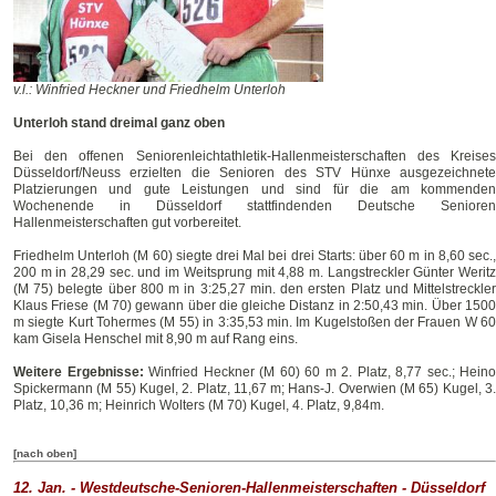
v.l.: Winfried Heckner und Friedhelm Unterloh
Unterloh stand dreimal ganz oben
Bei den offenen Seniorenleichtathletik-Hallenmeisterschaften des Kreises
Düsseldorf/Neuss erzielten die Senioren des STV Hünxe ausgezeichnete
Platzierungen und gute Leistungen und sind für die am kommenden
Wochenende in Düsseldorf stattfindenden Deutsche Senioren
Hallenmeisterschaften gut vorbereitet.
Friedhelm Unterloh (M 60) siegte drei Mal bei drei Starts: über 60 m in 8,60 sec.,
200 m in 28,29 sec. und im Weitsprung mit 4,88 m. Langstreckler Günter Weritz
(M 75) belegte über 800 m in 3:25,27 min. den ersten Platz und Mittelstreckler
Klaus Friese (M 70) gewann über die gleiche Distanz in 2:50,43 min. Über 1500
m siegte Kurt Tohermes (M 55) in 3:35,53 min. Im Kugelstoßen der Frauen W 60
kam Gisela Henschel mit 8,90 m auf Rang eins.
Weitere Ergebnisse:
Winfried Heckner (M 60) 60 m 2. Platz, 8,77 sec.; Heino
Spickermann (M 55) Kugel, 2. Platz, 11,67 m; Hans-J. Overwien (M 65) Kugel, 3.
Platz, 10,36 m; Heinrich Wolters (M 70) Kugel, 4. Platz, 9,84m.
[nach oben]
12. Jan. - Westdeutsche-Senioren-Hallenmeisterschaften -
Düsseldorf