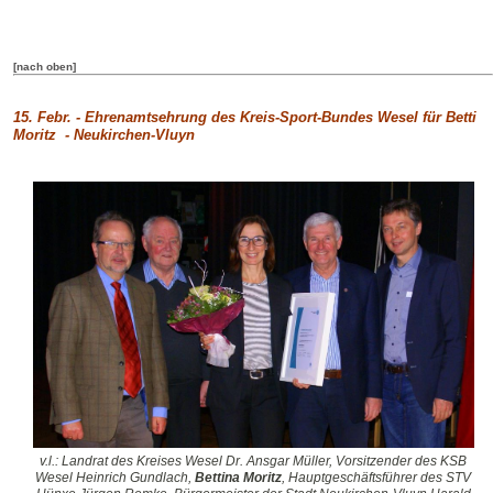
[nach oben]
15. Febr. -
Ehrenamtsehrung des Kreis-Sport-Bundes Wesel für Betti
Moritz - Neukirchen-Vluyn
v.l.: Landrat des Kreises Wesel Dr. Ansgar Müller, Vorsitzender des KSB
Wesel Heinrich Gundlach,
Bettina Moritz
, Hauptgeschäftsführer des STV