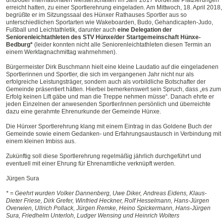
und/oder internationalen Meisterschaften im Jahr 2017 vorderste Platzierungen
erreicht hatten, zu einer Sportlerehrung eingeladen. Am Mittwoch, 18. April 2018,
begrüßte er im Sitzungssaal des Hünxer Rathauses Sportler aus so
unterschiedlichen Sportarten wie Wakeboarden, Budo, Gehandicapten-Judo,
Fußball und Leichtathletik, darunter auch
eine Delegation der
Seniorenleichtathleten des STV Hünxe/der Startgemeinschaft Hünxe-
Bedburg*
(leider konnten nicht alle Seniorenleichtathleten diesen Termin an
einem Werktagnachmittag wahrnehmen).
Bürgermeister Dirk Buschmann hielt eine kleine Laudatio auf die eingeladenen
Sportlerinnen und Sportler, die sich im vergangenen Jahr nicht nur als
erfolgreiche Leistungsträger, sondern auch als vorbildliche Botschafter der
Gemeinde präsentiert hätten. Hierbei bemerkenswert sein Spruch, dass „es zum
Erfolg keinen Lift gäbe und man die Treppe nehmen müsse“. Danach ehrte er
jeden Einzelnen der anwesenden Sportler/innen persönlich und überreichte
dazu eine gerahmte Ehrenurkunde der Gemeinde Hünxe.
Die Hünxer Sportlerehrung klang mit einem Eintrag in das Goldene Buch der
Gemeinde sowie einem Gedanken- und Erfahrungsaustausch in Verbindung mit
einem kleinen Imbiss aus.
Zukünftig soll diese Sportlerehrung regelmäßig jährlich durchgeführt und
eventuell mit einer Ehrung für Ehrenamtliche verknüpft werden.
Jürgen Sura
* = Geehrt wurden Volker Dannenberg, Uwe Diker, Andreas Eidens, Klaus-
Dieter Friese, Dirk Grefer, Winfried Heckner, Rolf Hesselmann, Hans-Jürgen
Overwien, Ullrich Pollack, Jürgen Remke, Heino Spickermann, Hans-Jürgen
Sura, Friedhelm Unterloh, Ludger Wensing und Heinrich Wolters