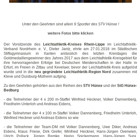
Unter den Geehrten sind allein 9 Sportler des STV Hünxe !
weitere Fotos bitte klicken
Der Vorsitzende des
Leichtathletik-Kreises Rhein-Lippe
im Leichtathletik
Verband Nordrhein e. V., Dieter Jantz, ehrte am 27.01.2018 im Städtischen
Stiftsgymnasium in Xanten anlässlich des letzten Kreistages die
Goldmedaillengewinner des Jahres 2017 aus dem Leichtathletik-Kreisgebiet für
ihre hervorragenden Erfolge bei Deutschen Meisterschaften in der Halle in
Erfurt, im Freien in Zittau und Kevelaer, bevor der Leichtathletik-Kreis aufgelöst
wurde und in die
neu gegründete Leichtathletik-Region Nord
zusammen mi
Kleve und Duisburg-Mülheim aufging.
Zu den Geehrten gehörten aus den Reihen des
STV Hünxe
und der
StG Hünxe-
Bedburg
- die Teilnehmer der 4 x 200 m-Staffel Winfried Heckner, Volker Dannenberg,
Friedhelm Unterloh und Andreas Eidens,
- die Teilnehmer der 4 x 100 m-Staffel Volker Dannenberg, Friedhelm Unterloh,
Winfried Heckner und Andreas Eidens so wie
- die Teilnehmer der Team-DM mit Volker Dannenberg, Uwe Diker, Andreas
Eidens, Klaus Friese, Dirk Grefer, Winfried Heckner, Hans-Jürgen Overwien,
Ulrich Pollack, Jürgen Remke, Heino Spickermann, Hans-Jürgen Sura,