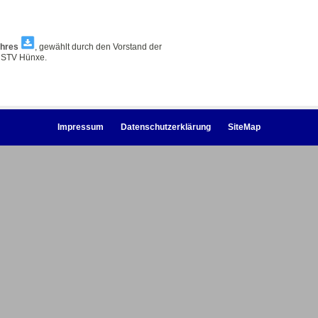
ahres
, gewählt durch den Vorstand der
s STV Hünxe.
Impressum
Datenschutzerklärung
SiteMap