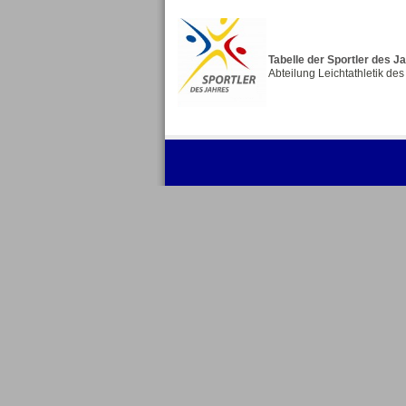
Tabelle der Sportler des J
Abteilung Leichtathletik de