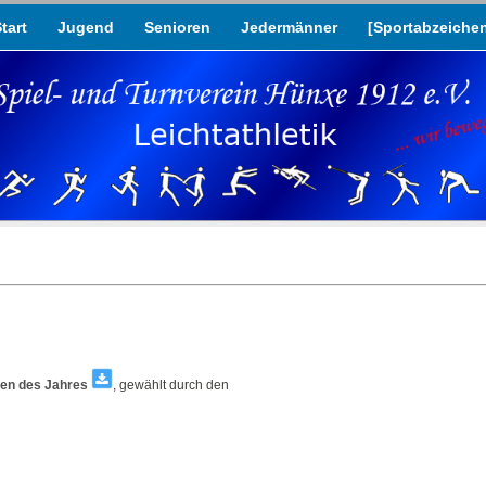
tart
Jugend
Senioren
Jedermänner
[Sportabzeiche
eten des Jahres
, gewählt durch den