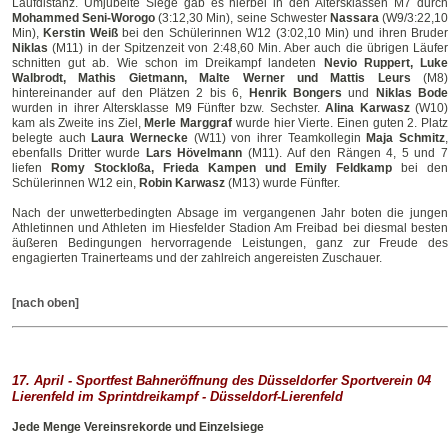
Laufdistanz. Umjubelte Siege gab es hierbei in den Altersklassen M7 durch
Mohammed Seni-Worogo
(3:12,30 Min), seine Schwester
Nassara
(W9/3:22,1
Min),
Kerstin Weiß
bei den Schülerinnen W12 (3:02,10 Min) und ihren Brude
Niklas
(M11) in der Spitzenzeit von 2:48,60 Min. Aber auch die übrigen Läufer
schnitten gut ab. Wie schon im Dreikampf landeten
Nevio Ruppert, Luk
Walbrodt, Mathis Gietmann, Malte Werner und Mattis Leurs
(M8)
hintereinander auf den Plätzen 2 bis 6,
Henrik Bongers
und
Niklas Bod
wurden in ihrer Altersklasse M9 Fünfter bzw. Sechster.
Alina Karwasz
(W10
kam als Zweite ins Ziel,
Merle Marggraf
wurde hier Vierte. Einen guten 2. Plat
belegte auch
Laura Wernecke
(W11) von ihrer Teamkollegin
Maja Schmitz
ebenfalls Dritter wurde
Lars Hövelmann
(M11). Auf den Rängen 4, 5 und 
liefen
Romy Stockloßa, Frieda Kampen und Emily Feldkamp
bei den
Schülerinnen W12 ein,
Robin Karwasz
(M13) wurde Fünfter.
Nach der unwetterbedingten Absage im vergangenen Jahr boten die jungen
Athletinnen und Athleten im Hiesfelder Stadion Am Freibad bei diesmal besten
äußeren Bedingungen hervorragende Leistungen, ganz zur Freude des
engagierten Trainerteams und der zahlreich angereisten Zuschauer.
[nach oben]
17. April - Sportfest Bahneröffnung des Düsseldorfer Sportverein 04
Lierenfeld im Sprintdreikampf - Düsseldorf-Lierenfeld
Jede Menge Vereinsrekorde und Einzelsiege