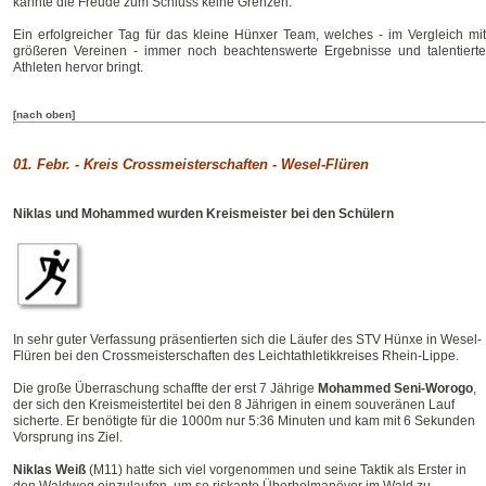
kannte die Freude zum Schluss keine Grenzen.
Ein erfolgreicher Tag für das kleine Hünxer Team, welches - im Vergleich mit
größeren Vereinen - immer noch beachtenswerte Ergebnisse und talentierte
Athleten hervor bringt.
[nach oben]
01. Febr. -
Kreis Crossmeisterschaften - Wesel-Flüren
Niklas und Mohammed wurden Kreismeister bei den Schülern
In sehr guter Verfassung präsentierten sich die Läufer des STV Hünxe in Wesel-
Flüren bei den Crossmeisterschaften des Leichtathletikkreises Rhein-Lippe.
Die große Überraschung schaffte der erst 7 Jährige
Mohammed Seni-Worogo
,
der sich den Kreismeistertitel bei den 8 Jährigen in einem souveränen Lauf
sicherte. Er benötigte für die 1000m nur 5:36 Minuten und kam mit 6 Sekunden
Vorsprung ins Ziel.
Niklas Weiß
(M11) hatte sich viel vorgenommen und seine Taktik als Erster in