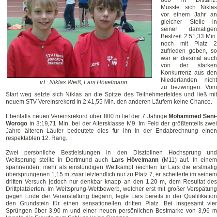
800 m Distanz.
Musste sich Niklas
vor einem Jahr an
gleicher Stelle in
seiner damaligen
Bestzeit 2:51,33 Min.
noch mit Platz 2
zufrieden geben, so
war er diesmal auch
von der starken
Konkurrenz aus den
Niederlanden nicht
v.l.: Niklas Weiß, Lars Hövelmann
zu bezwingen. Vom
Start weg setzte sich Niklas an die Spitze des Teilnehmerfeldes und ließ mit
neuem STV-Vereinsrekord in 2:41,55 Min. den anderen Läufern keine Chance.
Ebenfalls neuen Vereinsrekord über 800 m lief der 7 Jährige
Mohammed Seni
Worogo
in 3:19,71 Min. bei der Altersklasse M9. Im Feld der größtenteils zwei
Jahre älteren Läufer bedeutete dies für ihn in der Endabrechnung einen
respektablen 12. Rang.
Zwei persönliche Bestleistungen in den Disziplinen Hochsprung und
Weitsprung stellte in Dortmund auch
Lars Hövelmann
(M11) auf. In einem
spannenden, mehr als einstündigen Wettkampf reichten für Lars die erstmalig
übersprungenen 1,15 m zwar letztendlich nur zu Platz 7, er scheiterte im seinem
dritten Versuch jedoch nur denkbar knapp an den 1,20 m, dem Resultat des
Drittplatzierten. Im Weitsprung-Wettbewerb, welcher erst mit großer Verspätung
gegen Ende der Veranstaltung begann, legte Lars bereits in der Qualifikation
den Grundstein für einen sensationellen dritten Platz. Bei insgesamt vier
Sprüngen über 3,90 m und einer neuen persönlichen Bestmarke von 3,96 m