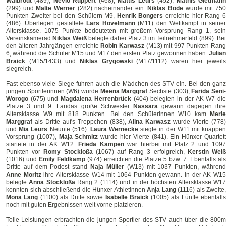
Walbrodt
(489),
Nevio Ruppert
(468),
Mattis Leurs
(452),
Mathis Gietman
(299) und
Malte Werner
(282) nacheinander ein.
Niklas Bode
wurde mit 75
Punkten Zweiter bei den Schülern M9,
Henrik Bongers
erreichte hier Rang 
(486). Überlegen gestaltete
Lars Hövelmann
(M11) den Wettkampf in seine
Altersklasse. 1075 Punkte bedeuteten mit großem Vorsprung Rang 1, sein
Vereinskamerad
Niklas Weiß
belegte dabei Platz 3 im Teilnehmerfeld (899). Be
den älteren Jahrgängen erreichte
Robin Karwasz
(M13) mit 997 Punkten Ran
6, während die Schüler M15 und M17 den ersten Platz gewonnen haben.
Julian
Braick
(M15/1433) und
Niklas Grygowski
(M17/1112) waren hier jeweils
siegreich.
Fast ebenso viele Siege fuhren auch die Mädchen des STV ein. Bei den ganz
jungen Sportlerinnen (W6) wurde
Meena Marggraf
Sechste (303),
Farida Seni
Worogo
(675) und
Magdalena Herrenbrück
(404) belegten in der AK W7 di
Plätze 3 und 9. Faridas große Schwester
Nassara
gewann dagegen ihr
Altersklasse W9 mit 818 Punkten. Bei den Schülerinnen W10 kam
Merle
Marggraf
als Dritte auf's Treppchen (838),
Alina Karwasz
wurde Vierte (778
und
Mia Leurs
Neunte (516).
Laura Wernecke
siegte in der W11 mit knappe
Vorsprung (1007),
Maja Schmitz
wurde hier Vierte (841). Ein Hünxer Quartet
startete in der AK W12.
Frieda Kampen
war hierbei mit Platz 2 und 109
Punkten vor
Romy Stockloßa
(1067) auf Rang 3 erfolgreich,
Kerstin Wei
(1016) und
Emily Feldkamp
(974) erreichten die Plätze 5 bzw. 7. Ebenfalls als
Dritte auf dem Podest stand
Naja Müller
(W13) mit 1037 Punkten, währen
Anne Moritz
ihre Altersklasse W14 mit 1064 Punkten gewann. In der AK W1
belegte
Anna Stockloßa
Rang 2 (1114) und in der höchsten Altersklasse W1
konnten sich abschließend die Hünxer Athletinnen
Anja Lang
(1116) als Zweite,
Mona Lang
(1100) als Dritte sowie
Isabelle Braick
(1005) als Fünfte ebenfall
noch mit guten Ergebnissen weit vorne platzieren.
Tolle Leistungen erbrachten die jungen Sportler des STV auch über die 800m