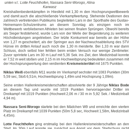
unten v.l.: Lotte Feuchthofen, Nassara Seni-Worogo, Alina
Karwasz
Kreishallenbestenkämpfen in Hiesfeld mit 1,30 m den Hochsprungwettbewerb
und damit auch die abschließende Vierkampfwertung. Stehende Ovationen des
zahlreich vertretenden Publikums begleiteten Lars in der Sporthalle des Gustav-
Heinemann-Schulzentrums an diesem Sonntag als einzigen noch im
Wettbewerb verbliebenen Athleten bei seinen finalen Sprüngen. Obwohl bereits
als Sieger feststehend, wurde Lars von der Welle der Begeisterung zu weiteren
Höchstleistungen angetrieben. Der letzte Konkurrent war bereits an der Höhe
von 1,27 m gescheitert, als der Springer aus der Nachwuchsabteilung des STV
Hünxe im dritten Anlauf auch noch die 1,30 m meisterte. Bei 1,33 m war dann
Schluss, doch selbst hier fehlten beim ersten Versuch nur wenige Zentimeter.
Zuvor sprintete Lars im 30 m Lauf mit 5,36 Sek. ins Ziel, den Medizinball konnte
er 7,52 m weit stoßen und 2,15 m im Hochweitsprung bedeuteten zusammen mit
der Hochsprungwertung den verdienten
Kreismeistertitel
mit 1675 Punkten.
Niklas Weiß
ebenfalls M11 wurde im Vierkampf sechster mit 1083 Punkten (30
5,59 sec, Stoß 6,51m, Hochweitsprung 1,49m und Hochsprung 1,09m).
Seine ersten Hallenkreismeisterschaften absolvierte der 9 Jährige
Niklas Bode
an diesem Tag und wurde mit 1019 Punkten hervorragender Dritter im
Dreikampf mit 1019 Punkten (Hochweit 2,06 m / 30 m in 5,92 Sek. / Medizinball
4,94 m).
Nassara Seni-Worogo
startete bei den Mädchen W9 und erreichte den vierten
Platz im Dreikampf mit 1039 Punkten (50m 5,8 sec, Hochweit 1,58m, Medizinball
4,45m).
Lotte Feuchthofen
ging erstmalig bei den Hallenkreismeisterschaften an den
Start. Im 30m Lauf konnte sie zunächst aus Angst vor dem Startschuss nicht