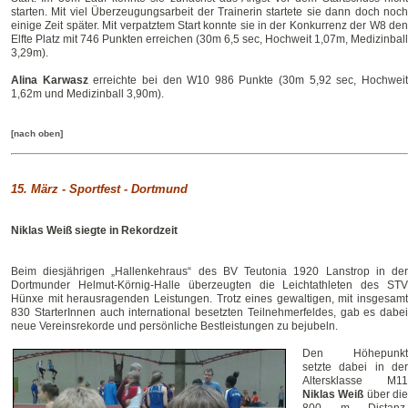
starten. Mit viel Überzeugungsarbeit der Trainerin startete sie dann doch noch
einige Zeit später. Mit verpatztem Start konnte sie in der Konkurrenz der W8 den
Elfte Platz mit 746 Punkten erreichen (30m 6,5 sec, Hochweit 1,07m, Medizinball
3,29m).
Alina Karwasz
erreichte bei den W10 986 Punkte (30m 5,92 sec, Hochwei
1,62m und Medizinball 3,90m).
[nach oben]
15. März -
Sportfest - Dortmund
Niklas Weiß siegte in Rekordzeit
Beim diesjährigen „Hallenkehraus“ des BV Teutonia 1920 Lanstrop in der
Dortmunder Helmut-Körnig-Halle überzeugten die Leichtathleten des STV
Hünxe mit herausragenden Leistungen. Trotz eines gewaltigen, mit insgesamt
830 StarterInnen auch international besetzten Teilnehmerfeldes, gab es dabei
neue Vereinsrekorde und persönliche Bestleistungen zu bejubeln.
Den Höhepunkt
setzte dabei in der
Altersklasse M11
Niklas Weiß
über di