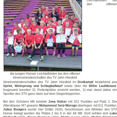
Leichtathleten bei
den offenen
die jungen Hünxer Leichtathleten bei den offenen
Vereinsmeisterschaften des TV Jahn Hiesfeld
Vereinsmeisterschaften des TV Jahn Hiesfeld im
Dreikampf
bestehend aus
Sprint, Weitsprung und Schlagballwurf
sowie über die
800m Laufdistanz
.
Insgesamt konnten 31 Podestplätze erreicht werden, 11-mal stand dabei ein
Sportler des STV ganz oben auf dem Siegertreppchen.
Bei den Schülern M6 landete
Jona Hülser
mit 322 Punkten auf Platz 2. Di
Altersklasse M7 gewann
Mohammed Seni-Worogo
überlegen mit 611 Punkten,
Julius Bongers
wurde hier Dritter (420). Geschlossen von Athleten des STV
Hünxe belegt wurden die Plätze 2 bis 6 in der AK M8. Dort reihten sich
Luke