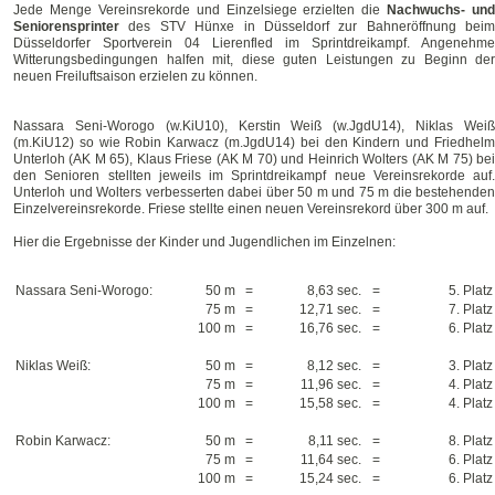
Jede Menge Vereinsrekorde und Einzelsiege erzielten die
Nachwuchs- und
Seniorensprinter
des STV Hünxe in Düsseldorf zur Bahneröffnung beim
Düsseldorfer Sportverein 04 Lierenfled im Sprintdreikampf. Angenehme
Witterungsbedingungen halfen mit, diese guten Leistungen zu Beginn der
neuen Freiluftsaison erzielen zu können.
Nassara Seni-Worogo (w.KiU10), Kerstin Weiß (w.JgdU14), Niklas Weiß
(m.KiU12) so wie Robin Karwacz (m.JgdU14) bei den Kindern und Friedhelm
Unterloh (AK M 65), Klaus Friese (AK M 70) und Heinrich Wolters (AK M 75) bei
den Senioren stellten jeweils im Sprintdreikampf neue Vereinsrekorde auf.
Unterloh und Wolters verbesserten dabei über 50 m und 75 m die bestehenden
Einzelvereinsrekorde. Friese stellte einen neuen Vereinsrekord über 300 m auf.
Hier die Ergebnisse der Kinder und Jugendlichen im Einzelnen:
Nassara Seni-Worogo:
50 m
=
8,63 sec.
=
5. Platz
75 m
=
12,71 sec.
=
7. Platz
100 m
=
16,76 sec.
=
6. Platz
Niklas Weiß:
50 m
=
8,12 sec.
=
3. Platz
75 m
=
11,96 sec.
=
4. Platz
100 m
=
15,58 sec.
=
4. Platz
Robin Karwacz:
50 m
=
8,11 sec.
=
8. Platz
75 m
=
11,64 sec.
=
6. Platz
100 m
=
15,24 sec.
=
6. Platz